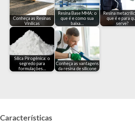
Resina Base MMA: o
Resina metacrílic
Conheça as Resinas
que é e como sua
que é e para q
Vinílicas
baixa…
serve?
Sílica Pirogênica: o
segredo para
Conheça as vantagens
formulações…
da resina de silicone
Características