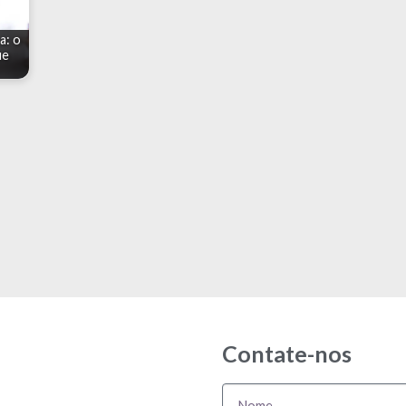
a: o
ue
Contate-nos